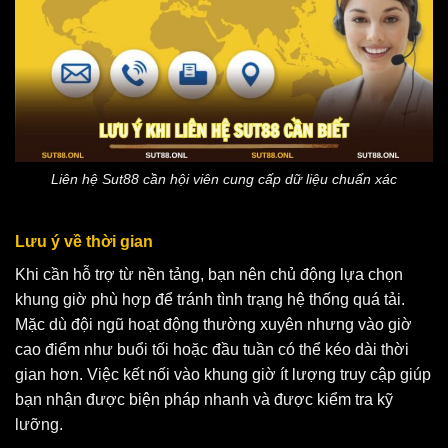
Liên hệ Sut88 cần hội viên cung cấp dữ liệu chuẩn xác
Lưu ý về thời gian
Khi cần hỗ trợ từ nền tảng, bạn nên chủ động lựa chọn
khung giờ phù hợp để tránh tình trạng hệ thống quá tải.
Mặc dù đội ngũ hoạt động thường xuyên nhưng vào giờ
cao điểm như buổi tối hoặc đầu tuần có thể kéo dài thời
gian hơn. Việc kết nối vào khung giờ ít lượng truy cập giúp
bạn nhận được biện pháp nhanh và được kiểm tra kỹ
lưỡng.