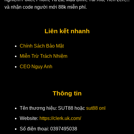
và nhận code người mới 88k miễn phí.
Liên kết nhanh
Chính Sách Bảo Mật
Miễn Trừ Trách Nhiệm
CEO Ngụy Anh
Thông tin
Tên thương hiệu: SUT88 hoặc
sut88 onl
Website:
https://clerk.uk.com/
Số điện thoại:
0397495038