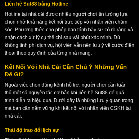
Liên hệ Sut88 bằng Hotline
Hotline tại nhà cái được nhiều người chơi tin tưởng lựa
chọn nhờ khả năng kết nối trực tiếp với nhân viên chăm
sóc. Phương thức cho phép bạn trình bày sự có rõ ràng và
nhận cách xử lý cụ thể chỉ sau vài phút xác minh. Dù
không tính phí dịch vụ, hội viên vẫn nên lưu ý về cước điện
thoại theo quy định của từng nhà mạng.
Kết Nối Với Nhà Cái Cần Chú Ý Những Vấn
Đề Gì?
Ngoài việc chọn đúng kênh hỗ trợ, người chơi cần tuân
thủ một số nguyên tắc cơ bản khi liên hệ Sut88 để quá
trình diễn ra hiệu quả. Dưới đây là những lưu ý quan trọng
mà bạn cần nắm vững khi kết nối với nhân viên CSKH tại
nhà cái.
Thái độ trao đổi lịch sự