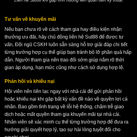
Tư vấn về khuyến mãi
Nếu bạn chưa rõ về cách tham gia hay điều kiện nhận
thưởng ưu đãi, hãy chủ động liên hệ Sut88 để được tư
vấn. Đội ngũ CSKH luôn sẵn sàng hỗ trợ giải đáp chi tiết
từng trường hợp cụ thể giúp bạn tránh bỏ lỡ phần quà hấp
dẫn. Người tham gia nên trao đổi sớm giúp nắm rõ thời
gian áp dụng, hạn mức cũng như cách sử dụng hợp lệ.
Phản hồi và khiếu nại
Hội viên nên liên lạc ngay với nhà cái để gửi phản hồi
hoặc khiếu nại khi gặp bất kỳ vấn đề nào về quyền lợi cá
nhân. Bao gồm tình trạng về lỗi hệ thống, chậm trễ giao
dịch hoặc mất quyền tham gia khuyến mãi tại nhà cái.
Nhân viên sẽ xác minh cụ thể từng trường hợp để đưa ra
hướng giải quyết hợp lý, tạo sự hài lòng tuyệt đối cho