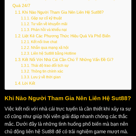
Quả 24/7
Khi Nào Người Tham Gia Nên Liên Hệ Sut88?
Gặp sự cố kỹ thuật
Tư vấn về khuyến mãi
Phản hồi và khiếu nại
Liệt Kê Các Phương Thức Hiệu Quả Và Phổ Biến
Kết nối live chat
Nhắn qua mạng xã hội
Liên hệ Sut88 bằng Hotline
Kết Nối Với Nhà Cái Cần Chú Ý Những Vấn Đề Gì?
Thái độ trao đổi lịch sự
Thông tin chính xác
Lưu ý về thời gian
Lời Kết
Khi Nào Người Tham Gia Nên Liên Hệ Sut88?
Việc kết nối với nhà cái trực tuyến là cần thiết khi xảy ra sự
cố cũng như giúp hội viên giải đáp nhanh chóng các thắc
mắc. Dưới đây là những tình huống phổ biến mà bạn nên
chủ động liên hệ Sut88 để có trải nghiệm game mượt mà.