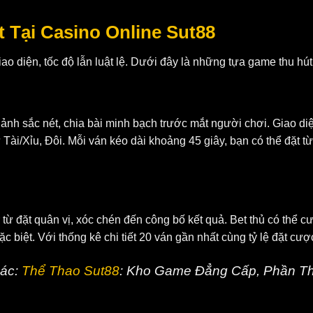
 Tại Casino Online Sut88
giao diện, tốc độ lẫn luật lệ. Dưới đây là những tựa game thu h
h ảnh sắc nét, chia bài minh bạch trước mắt người chơi. Giao di
Tài/Xỉu, Đôi. Mỗi ván kéo dài khoảng 45 giây, bạn có thể đặt từ 
từ đặt quân vị, xóc chén đến công bố kết quả. Bet thủ có thể cượ
c biệt. Với thống kê chi tiết 20 ván gần nhất cùng tỷ lệ đặt cượ
ác:
Thể Thao Sut88
: Kho Game Đẳng Cấp, Phần T