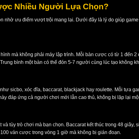
Được Nhiều Người Lựa Chọn?
 nhờ ưu điểm vượt trội mang lại. Dưới đây là lý do giúp game n
n hình mà không phải máy lập trình. Mỗi bàn cược có từ 1 đến 2 
Trung bình một bàn có thể đón 5-7 người cùng lúc tạo không kh
như sicbo, xóc đĩa, baccarat, blackjack hay roulette. Mỗi tựa g
ày đáp ứng cả người chơi mới lẫn cao thủ, không bị lặp lại mộ
và tùy trò chơi mà bạn chọn. Baccarat kết thúc trong 48 giây, s
0-100 ván cược trong vòng 1 giờ mà không bị gián đoạn.