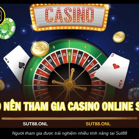
Người tham gia được trải nghiệm nhiều tính năng tại Sut88