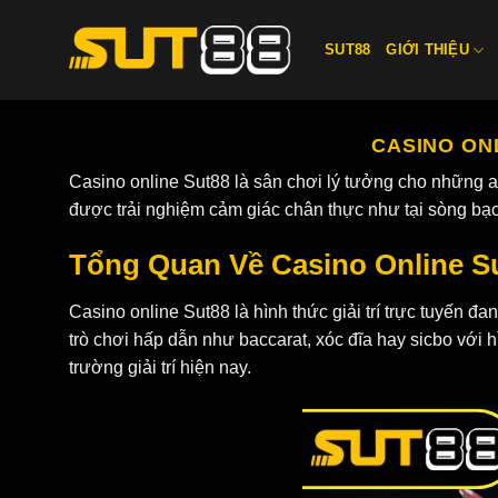
Chuyển
đến
SUT88
GIỚI THIỆU
nội
dung
CASINO ON
Casino online Sut88 là sân chơi lý tưởng cho những a
được trải nghiệm cảm giác chân thực như tại sòng bạc t
Tổng Quan Về Casino Online S
Casino online Sut88 là hình thức giải trí trực tuyến 
trò chơi hấp dẫn như baccarat, xóc đĩa hay sicbo với h
trường giải trí hiện nay.