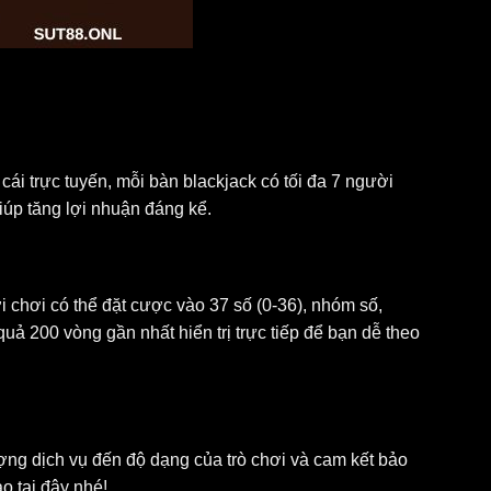
cái trực tuyến, mỗi bàn blackjack có tối đa 7 người
giúp tăng lợi nhuận đáng kể.
i chơi có thể đặt cược vào 37 số (0-36), nhóm số,
uả 200 vòng gần nhất hiển trị trực tiếp để bạn dễ theo
ợng dịch vụ đến độ dạng của trò chơi và cam kết bảo
o tại đây nhé!