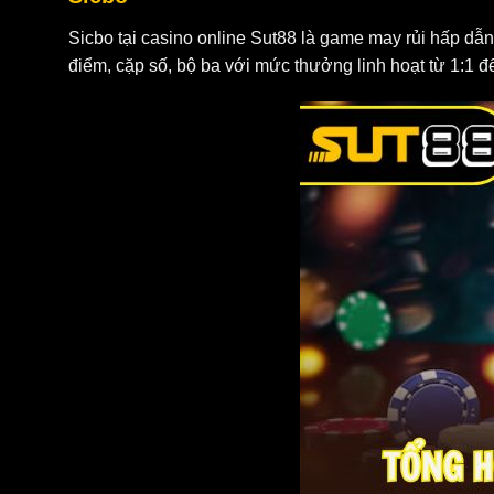
Sicbo tại casino online Sut88 là game may rủi hấp dẫn 
điểm, cặp số, bộ ba với mức thưởng linh hoạt từ 1:1 đế