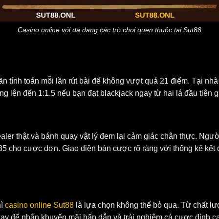
Casino online với đa dạng các trò chơi quen thuộc tại Sut88
ần tính toán mỗi lần rút bài để không vượt quá 21 điểm. Tại nhà 
ắng lên đến 1:1.5 nếu bạn đạt blackjack ngay từ hai lá đầu tiên 
aler thật và bánh quay vật lý đem lại cảm giác chân thực. Ngườ
:35 cho cược đơn. Giao diện bàn cược rõ ràng với thống kê kết q
hì
casino online Sut88
là lựa chọn không thể bỏ qua. Từ chất lư
ay để nhận khuyến mãi hấp dẫn và trải nghiệm cá cược đỉnh ca