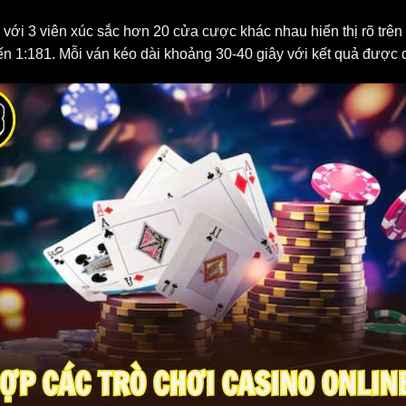
với 3 viên xúc sắc hơn 20 cửa cược khác nhau hiển thị rõ trên gi
n 1:181. Mỗi ván kéo dài khoảng 30-40 giây với kết quả được qua