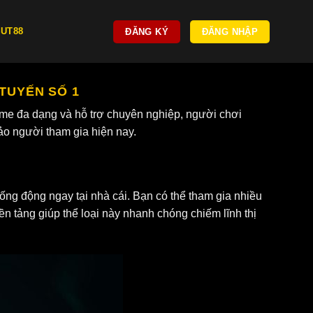
SUT88
ĐĂNG KÝ
ĐĂNG NHẬP
TUYẾN SỐ 1
ame đa dạng và hỗ trợ chuyên nghiệp, người chơi
o người tham gia hiện nay.
ống động ngay tại nhà cái. Bạn có thể tham gia nhiều
nền tảng giúp thể loại này nhanh chóng chiếm lĩnh thị