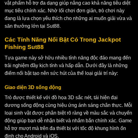
vật phẩm hỗ trợ đa dạng giúp nâng cao khả năng tiêu diệt
mục tiêu chính xác. Nhờ lối chơi đơn giản, trò chơi này
đang là lựa chọn yêu thích cho những ai muốn giải vừa và
săn thưởng lớn tại Sut88.
Các Tính Năng Nổi Bật Có Trong Jackpot
Fishing Sut88
Tựa game này sở hữu nhiều tính năng độc đáo mang đến
trải nghiệm đầy kịch tính và hấp dẫn. Dưới đây là những
điểm nổi bật tạo nên sức hút của thể loại giải trí này:
Giao diện 3D sống động
Trò được thiết kế với đồ họa 3D sắc nét, tái hiện đại
dương sống động cùng hiệu ứng ánh sáng chân thực. Mỗi
loại sinh vật được phân biệt rõ ràng về màu sắc và chuyển
động giúp bạn dễ nhận biết và nhắm bắn chính xác. Game
hỗ trợ mượt mà trên đa thiết bị với tốc độ khung hình ổn
định cho Android và iOS.