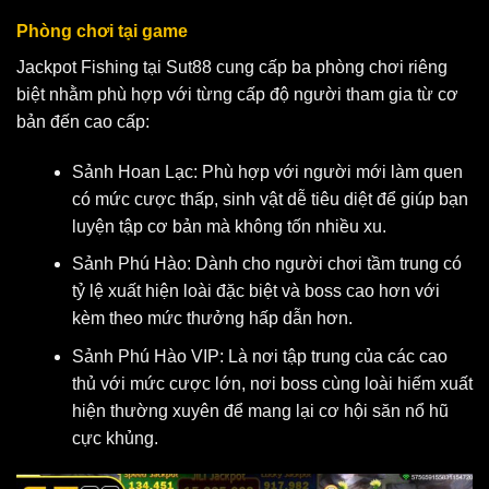
Phòng chơi tại game
Jackpot Fishing tại Sut88 cung cấp ba phòng chơi riêng
biệt nhằm phù hợp với từng cấp độ người tham gia từ cơ
bản đến cao cấp:
Sảnh Hoan Lạc: Phù hợp với người mới làm quen
có mức cược thấp, sinh vật dễ tiêu diệt để giúp bạn
luyện tập cơ bản mà không tốn nhiều xu.
Sảnh Phú Hào: Dành cho người chơi tầm trung có
tỷ lệ xuất hiện loài đặc biệt và boss cao hơn với
kèm theo mức thưởng hấp dẫn hơn.
Sảnh Phú Hào VIP: Là nơi tập trung của các cao
thủ với mức cược lớn, nơi boss cùng loài hiếm xuất
hiện thường xuyên để mang lại cơ hội săn nổ hũ
cực khủng.