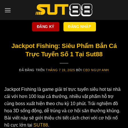
Chuyển
đến
nội
dung
ĐĂNG KÝ
ĐĂNG NHẬP
Jackpot Fishing: Siêu Phẩm Bắn Cá
Trực Tuyến Số 1 Tại Sut88
ĐÃ ĐĂNG TRÊN
THÁNG 7 19, 2025
BỞI
CEO NGỤY ANH
Jackpot Fishing là game giải trí trực tuyến siêu hot tại nhà
cái với hơn 100 loại cá thưởng, nhiều vật phẩm hỗ trợ
cùng boss xuất hiện theo chu kỳ 10 phút. Trải nghiệm đồ
họa 3D sống động, dễ trúng và cơ hội săn thưởng khủng.
Bài viết này sẽ giới thiệu chi tiết cách chơi với cơ hội nổ
hũ cực lớn tại
SUT88
.