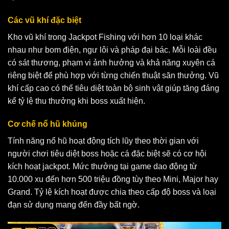
Các vũ khí đặc biệt
Kho vũ khí trong Jackpot Fishing với hơn 10 loại khác
nhau như bom điện, ngư lôi và pháp đại bác. Mỗi loài đều
có sát thương, phạm vi ảnh hưởng và khả năng xuyên cá
riêng biệt để phù hợp với từng chiến thuật săn thưởng. Vũ
khí cấp cao có thể tiêu diệt toàn bộ sinh vật giúp tăng đáng
kể tỷ lệ thu thưởng khi boss xuất hiện.
Cơ chế nổ hũ khủng
Tính năng nổ hũ hoạt động tích lũy theo thời gian với
người chơi tiêu diệt boss hoặc cá đặc biệt sẽ có cơ hội
kích hoạt jackpot. Mức thưởng tại game dao động từ
10.000 xu đến hơn 500 triệu đồng tùy theo Mini, Major hay
Grand. Tỷ lệ kích hoạt được chia theo cấp độ boss và loại
đạn sử dụng mang đến đầy bất ngờ.