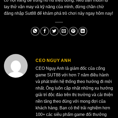
cơ hội vàng để trúng nổ hũ triệu đồng. Nếu bạn muốn tự
tay thử vận may và kỹ năng của mình, đừng chần chừ
đăng nhập Sut88 để khám phá trò chơi này ngay hôm nay!
CEO NGỤY ANH
CEO Ngụy Anh là giám đốc của cổng
game SUT88 với hơn 7 năm điều hành
và phát triển hệ thống theo hướng đi mới
nhất. Ông luôn cập nhật những xu hướng
giải trí độc đáo trên thị trường và cải thiện
nền tảng theo đúng với mong đợi của
khách hàng. Bạn có thể trải nghiệm hơn
100+ các siêu phẩm game đổi thưởng