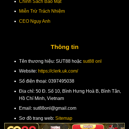
Chính Sách Bảo Mật
Miễn Trừ Trách Nhiệm
CEO Ngụy Anh
Thông tin
Tên thương hiệu: SUT88 hoặc
sut88 onl
Website:
https://clerk.uk.com/
Số điện thoại:
0397495038
Địa chỉ:
50 Đ. Số 10, Bình Hưng Hoà B, Bình Tân,
Hồ Chí Minh, Vietnam
Email:
sut88onl@gmail.com
Sơ đồ trang web:
Sitemap