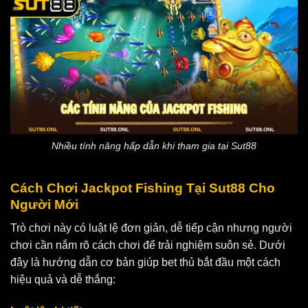
Nhiều tính năng hấp dẫn khi tham gia tại Sut88
Cách Chơi Jackpot Fishing Tại Sut88 Cho
Người Mới
Trò chơi này có luật lệ đơn giản, dễ tiếp cận nhưng người
chơi cần nắm rõ cách chơi để trải nghiệm suôn sẻ. Dưới
đây là hướng dẫn cơ bản giúp bet thủ bắt đầu một cách
hiệu quả và dễ thắng: