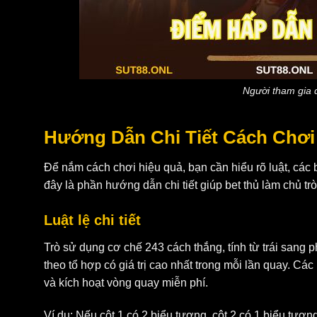
Người tham gia 
Hướng Dẫn Chi Tiết Cách Chơi
Để nắm cách chơi hiệu quả, bạn cần hiểu rõ luật, các
đây là phần hướng dẫn chi tiết giúp bet thủ làm chủ trò
Luật lệ chi tiết
Trò sử dụng cơ chế 243 cách thắng, tính từ trái sang 
theo tổ hợp có giá trị cao nhất trong mỗi lần quay. 
và kích hoạt vòng quay miễn phí.
Ví dụ: Nếu cột 1 có 2 biểu tượng, cột 2 có 1 biểu tượng