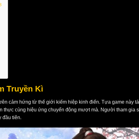
8
m Truyền Kì
a trên cảm hứng từ thế giới kiếm hiệp kinh điển. Tựa game này tá
ân thực cùng hiệu ứng chuyển động mượt mà. Người tham gia 
 đầu tiên.