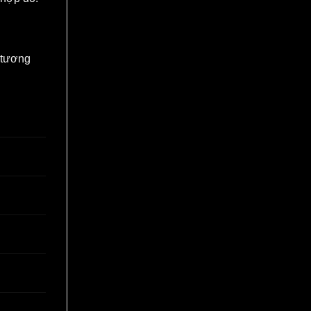
 tương