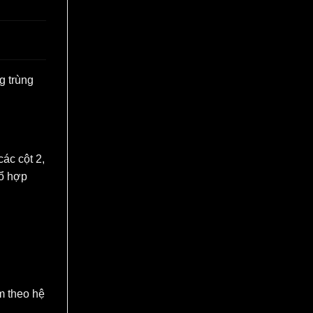
g trùng
các cột 2,
tổ hợp
m theo hệ