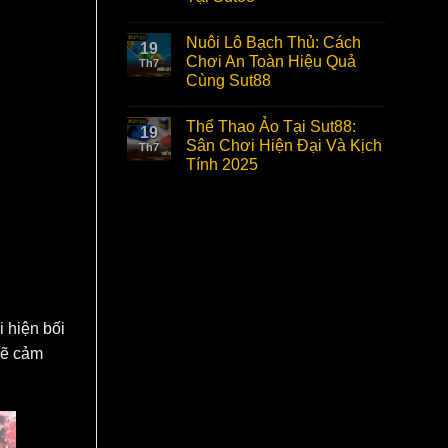
Nuôi Lô Bạch Thủ: Cách
19
Chơi An Toàn Hiệu Quả
Th7
Cùng Sut88
Thể Thao Ảo Tại Sut88:
19
Sân Chơi Hiện Đại Và Kịch
Th7
Tính 2025
i hiện bối
sẽ cảm